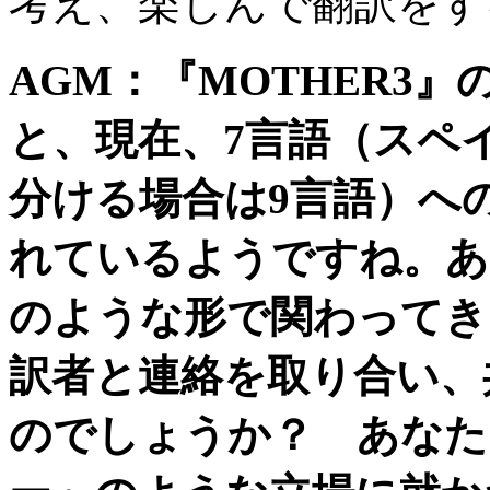
考え、楽しんで翻訳をす
AGM
：『
MOTHER3
』
と、現在、
7
言語（スペ
分ける場合は
9
言語）へ
れているようですね。あ
のような形で関わってき
訳者と連絡を取り合い、
のでしょうか？ あなた